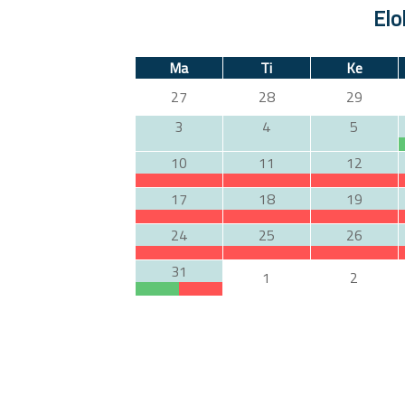
Elo
Ma
Ti
Ke
27
28
29
3
4
5
10
11
12
17
18
19
24
25
26
31
1
2