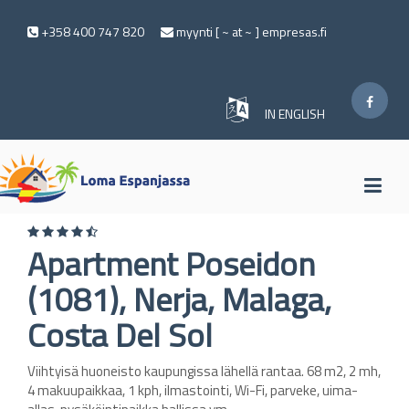
+358 400 747 820
myynti [ ~ at ~ ] empresas.fi
IN ENGLISH
Apartment Poseidon
(1081), Nerja, Malaga,
Costa Del Sol
Viihtyisä huoneisto kaupungissa lähellä rantaa. 68 m2, 2 mh,
4 makuupaikkaa, 1 kph, ilmastointi, Wi-Fi, parveke, uima-