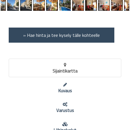
» Hae hinta ja tee kysely tälle kohteelle
Sijaintikartta
Kuvaus
Varustus