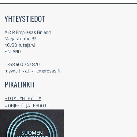
YHTEYSTIEDOT
A & R Empresas Finland
Marjastentie 82
16730 Kutajärvi
FINLAND
+358 400 747 820
myynti [ ~ at ~ ] empresas.fi
PIKALINKIT
» OTA_YHTEYTTÄ
» OHJEET_JA_EHDOT